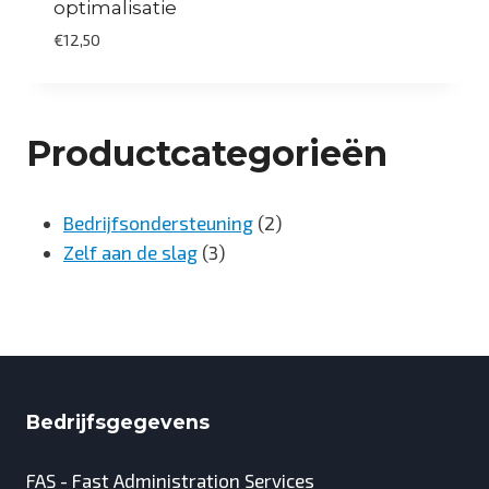
optimalisatie
€
12,50
Productcategorieën
2
Bedrijfsondersteuning
2
3
producten
Zelf aan de slag
3
producten
Bedrijfsgegevens
FAS - Fast Administration Services